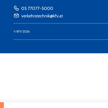
05 77077-5000
verkehrstechnik@kfv.at
© KFV 2026