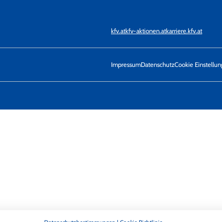
kfv.at
kfv-aktionen.at
karriere.kfv.at
Impressum
Datenschutz
Cookie Einstellu