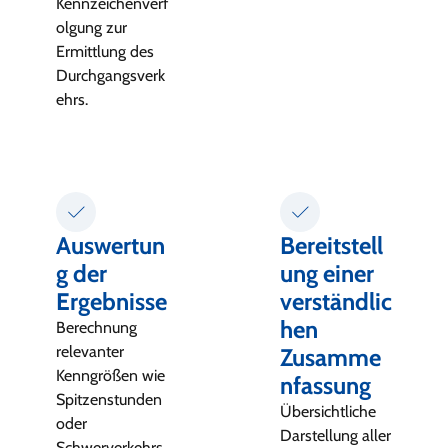
Kennzeichenverf
olgung zur
Ermittlung des
Durchgangsverk
ehrs.
Auswertun
Bereitstell
g der
ung einer
Ergebnisse
verständlic
hen
Berechnung
relevanter
Zusamme
Kenngrößen wie
nfassung
Spitzenstunden
Übersichtliche
oder
Darstellung aller
Schwerverkehrs