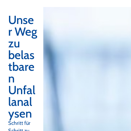
Unse
r Weg
zu
belas
tbare
n
Unfal
lanal
ysen
Schritt für
Schritt zu