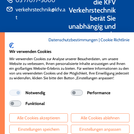
05 77077-5000
die KFV
Verkehrstechnik
verkehrstechnik@kfv.a
t
berät Sie
unabhängig und
praxisnah.
Datenschutzbestimmungen
|
Cookie Richtlinie
Kontakt
Wir verwenden Cookies
Wir verwenden Cookies zur Analyse unserer Besucherdaten, um unsere
Website zu verbessern, Ihnen personalisierte Inhalte anzuzeigen und Ihnen
ein großartiges Website-Erlebnis zu bieten. Für weitere Informationen zu den
von uns verwendeten Cookies und der Möglichkeit, Ihre Einwilligung jederzeit
zu widerrufen, klicken Sie bitte den Button „Einstellungen anpassen“.
© KFV 2026
Impressum
kfv.at
Notwendig
Performance
Datenschutz
kfv-aktionen.at
Funktional
Cookie Einstellungen
karriere.kfv.at
Kontakt
Alle Cookies akzeptieren
Alle Cookies ablehnen
Einstellungen speichern
Einstellungen anpassen