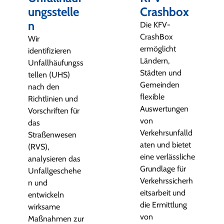
ungsstelle
Crashbox
n
Die KFV-
CrashBox
Wir
ermöglicht
identifizieren
Ländern,
Unfallhäufungss
Städten und
tellen (UHS)
Gemeinden
nach den
flexible
Richtlinien und
Auswertungen
Vorschriften für
von
das
Verkehrsunfalld
Straßenwesen
aten und bietet
(RVS),
eine verlässliche
analysieren das
Grundlage für
Unfallgeschehe
Verkehrssicherh
n und
eitsarbeit und
entwickeln
die Ermittlung
wirksame
von
Maßnahmen zur