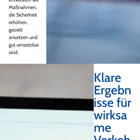
Maßnahmen,
die Sicherheit
erhöhen,
gezielt
ansetzen und
gut umsetzbar
sind.
Klare
Ergebn
isse für
wirksa
me
Verkeh