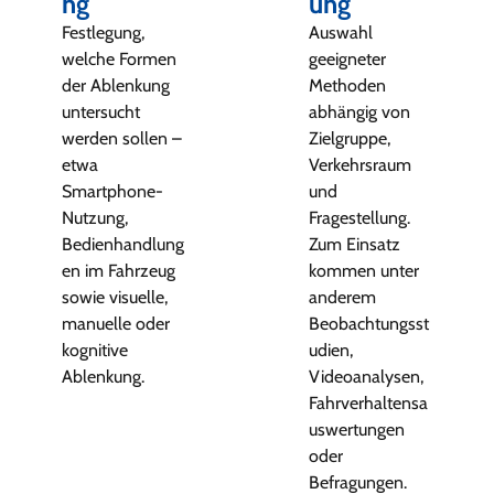
ng
ung
Festlegung,
Auswahl
welche Formen
geeigneter
der Ablenkung
Methoden
untersucht
abhängig von
werden sollen –
Zielgruppe,
etwa
Verkehrsraum
Smartphone-
und
Nutzung,
Fragestellung.
Bedienhandlung
Zum Einsatz
en im Fahrzeug
kommen unter
sowie visuelle,
anderem
manuelle oder
Beobachtungsst
kognitive
udien,
Ablenkung.
Videoanalysen,
Fahrverhaltensa
uswertungen
oder
Befragungen.