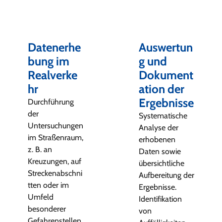
Datenerhe
Auswertun
bung im
g und
Realverke
Dokument
hr
ation der
Ergebnisse
Durchführung
der
Systematische
Untersuchungen
Analyse der
im Straßenraum,
erhobenen
z. B. an
Daten sowie
Kreuzungen, auf
übersichtliche
Streckenabschni
Aufbereitung der
tten oder im
Ergebnisse.
Umfeld
Identifikation
besonderer
von
Gefahrenstellen.