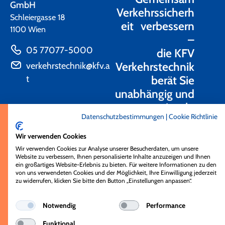
GmbH
Verkehrssicherh
Schleiergasse 18
eit verbessern
1100 Wien
–
05 77077-5000
die KFV
Verkehrstechnik
verkehrstechnik@kfv.a
t
berät Sie
unabhängig und
praxisnah.
Datenschutzbestimmungen
|
Cookie Richtlinie
Kontakt
Wir verwenden Cookies
Wir verwenden Cookies zur Analyse unserer Besucherdaten, um unsere
Website zu verbessern, Ihnen personalisierte Inhalte anzuzeigen und Ihnen
ein großartiges Website-Erlebnis zu bieten. Für weitere Informationen zu den
von uns verwendeten Cookies und der Möglichkeit, Ihre Einwilligung jederzeit
zu widerrufen, klicken Sie bitte den Button „Einstellungen anpassen“.
© KFV 2026
Impressum
kfv.at
Notwendig
Performance
Datenschutz
kfv-aktionen.at
Funktional