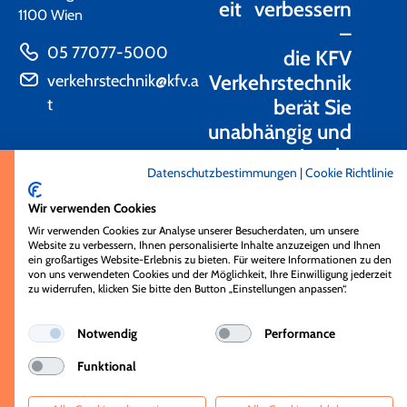
eit verbessern
1100 Wien
–
05 77077-5000
die KFV
Verkehrstechnik
verkehrstechnik@kfv.a
t
berät Sie
unabhängig und
praxisnah.
Datenschutzbestimmungen
|
Cookie Richtlinie
Kontakt
Wir verwenden Cookies
Wir verwenden Cookies zur Analyse unserer Besucherdaten, um unsere
Website zu verbessern, Ihnen personalisierte Inhalte anzuzeigen und Ihnen
ein großartiges Website-Erlebnis zu bieten. Für weitere Informationen zu den
von uns verwendeten Cookies und der Möglichkeit, Ihre Einwilligung jederzeit
zu widerrufen, klicken Sie bitte den Button „Einstellungen anpassen“.
© KFV 2026
Impressum
kfv.at
Notwendig
Performance
Datenschutz
kfv-aktionen.at
Funktional
Cookie Einstellungen
karriere.kfv.at